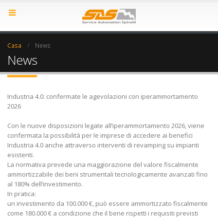
Casa
News
News
Industria 4.0: confermate le agevolazioni con iperammortamento
2026
Con le nuove disposizioni legate all’iperammortamento 2026, viene
confermata la possibilità per le imprese di accedere ai benefici
Industria 4.0 anche attraverso interventi di revamping su impianti
esistenti.
La normativa prevede una maggiorazione del valore fiscalmente
ammortizzabile dei beni strumentali tecnologicamente avanzati fino
al 180% dell’investimento.
In pratica:
un investimento da 100.000 €, può essere ammortizzato fiscalmente
come 180.000 € a condizione che il bene rispetti i requisiti previsti